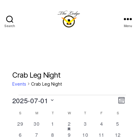
Search
Menu
The
Lodge
at
Indian
Lake
Crab Leg Night
Events
Crab Leg Night
Events
2025-07-01
V
E
M
S
o
v
i
C
S
SUNDAY
M
MONDAY
T
TUESDAY
W
WEDNESDAY
T
THURSDAY
F
FRIDAY
S
SATURDAY
e
n
e
l
t
0
0
0
1
h
0
0
0
29
30
1
2
3
4
5
e
a
e
h
a
e
e
e
e
e
e
e
n
c
0
0
0
1
h
0
0
0
6
7
8
9
10
11
12
s